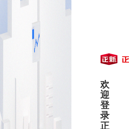
D.ESG
欢
迎
登
录
正