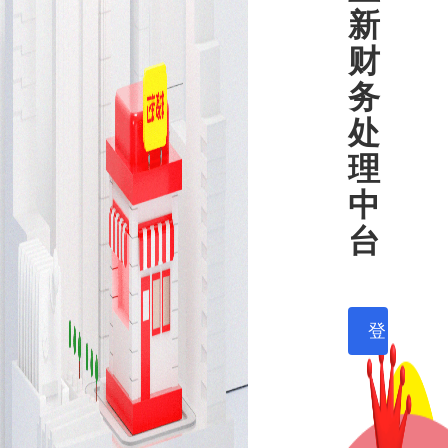
新
财
务
处
理
中
台
登录